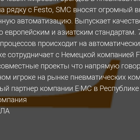
на рядку с Festo, SMC вносят огромный в
ную автоматизацию. Выпускает качест
о европейским и азиатским стандартам. 
процессов происходит на автоматически
же сотрудничает с Немецкой компанией F
совместные проекты что напрямую говор
ном игроке на рынке пневматических ко
й партнер компании E·MC в Республике
омпания
ЛА