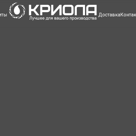
иты
Доставка
Конта