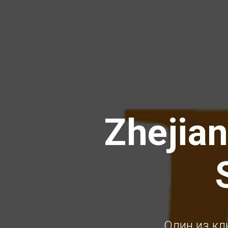
Zhejian
Один из кл