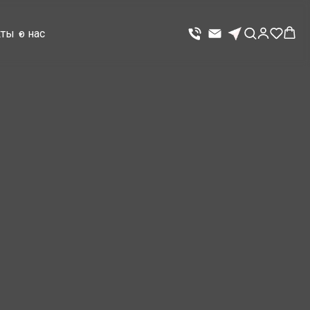
кты
о нас