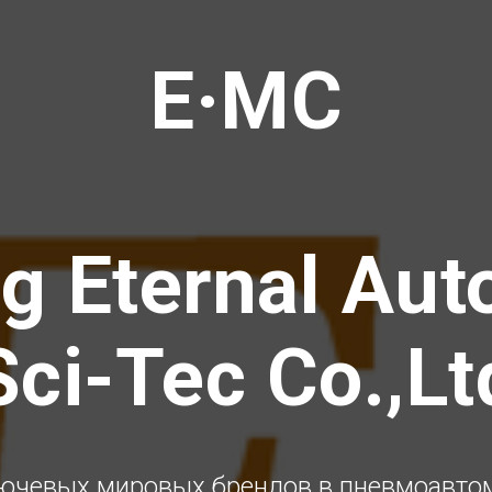
E·MC
g Eternal Au
Sci-Tec Co.,Lt
ючевых мировых брендов в пневмоавто