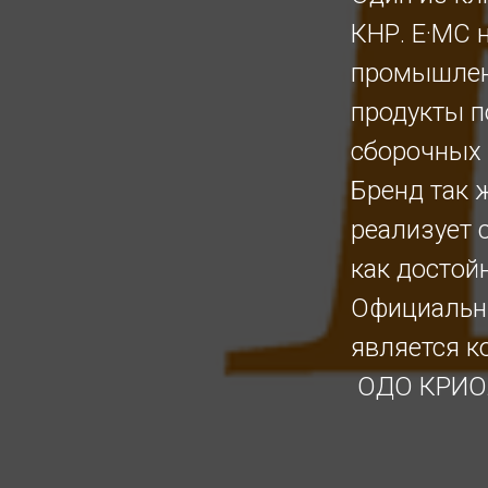
КНР. E·MC 
промышлен
продукты п
сборочных 
Бренд так 
реализует 
как достой
Официальны
является к
ОДО КРИО