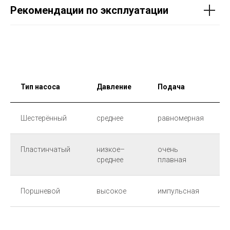
Рекомендации по эксплуатации
Тип насоса
Давление
Подача
Ш
Шестерённый
среднее
равномерная
в
Пластинчатый
низкое–
очень
н
среднее
плавная
Поршневой
высокое
импульсная
в