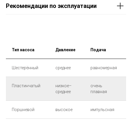
Рекомендации по эксплуатации
Тип насоса
Давление
Подача
Ш
Шестерённый
среднее
равномерная
в
Пластинчатый
низкое–
очень
н
среднее
плавная
Поршневой
высокое
импульсная
в