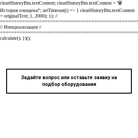
clearHistoryBtn.textContent; clearHistoryBtn.textContent = '🗑️
История очищена!'; setTimeout(() => { clearHistoryBtn.textContent
= originalText; }, 2000); }); //
=================================================
// Инициализация //
=================================================
calculate(); })();
Задайте вопрос или оставьте заявку на
подбор оборудования