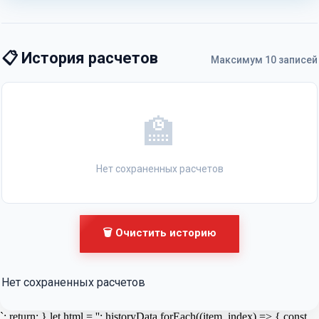
📋 История расчетов
Максимум 10 записей
🏫
Нет сохраненных расчетов
🗑️ Очистить историю
Нет сохраненных расчетов
`; return; } let html = ''; historyData.forEach((item, index) => { const