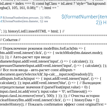
isLatest = index === 0; const bgClass = isLatest ? 'style="background:
rgba(3, 105, 161, 0.08);"' : ''; html += `
${formatNumber(item
P:
${formatNumber(item.pressure, 2)} МПа
d:
${formatNumber(item.diameter, 1)} мм
2)} Н
`; }); historyListEl.innerHTML = html; } //
=================================================
// События //
=================================================
// Переключение режимов modeBtns.forEach(btn => {
btn.addEventListener('click', () => { switchMode(btn.dataset.mode);
}); }); // Авто-расчет при вводе
diameterInput.addEventListener('input', () => { calculate(); });
pressureDiameterInput.addEventListener('input', () => { calculate(); });
// Все поля ввода - авто-расчет const allInputs =
document.querySelectorAll('.hp-calc__input:not([readonly])');
allInputs.forEach(input => { input.addEventListener('input', () => {
calculate(); }); input.addEventListener('blur', () => { // Валидация:
отрицательные значения if (parseFloat(input.value) < 0) {
input.classList.add('error'); input.value = '0'; setTimeout(() =>
input.classList.remove('error'), 500); } }); }); // Очистка истории
clearHistoryBtn.addEventListener('click', () => { historyData = [];
renderHistory(); // Показать confirmation эффект const originalText =