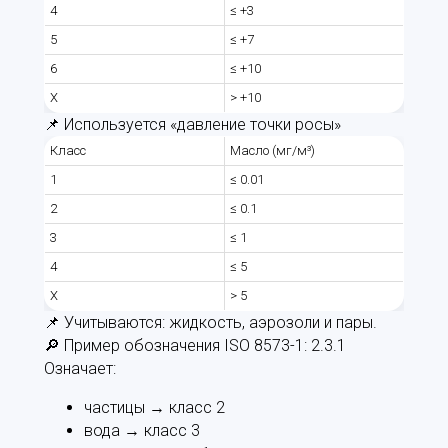
4
≤ +3
5
≤ +7
6
≤ +10
X
> +10
📌 Используется «давление точки росы»
Класс
Масло (мг/м³)
1
≤ 0.01
2
≤ 0.1
3
≤ 1
4
≤ 5
X
> 5
📌 Учитываются: жидкость, аэрозоли и пары.
🔎 Пример обозначения ISO 8573-1: 2.3.1
Означает:
частицы → класс 2
вода → класс 3