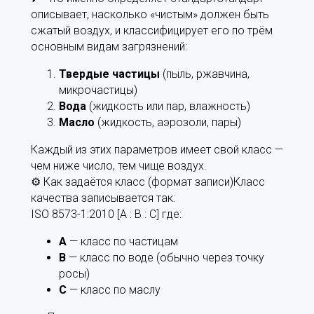
описывает, насколько «чистым» должен быть
сжатый воздух, и классифицирует его по трём
основным видам загрязнений:
Твердые частицы
(пыль, ржавчина,
микрочастицы)
Вода
(жидкость или пар, влажность)
Масло
(жидкость, аэрозоли, пары)
Каждый из этих параметров имеет свой класс —
чем ниже число, тем чище воздух.
⚙️ Как задаётся класс (формат записи)Класс
качества записывается так:
ISO 8573-1:2010 [A : B : C] где:
A
— класс по частицам
B
— класс по воде (обычно через точку
росы)
C
— класс по маслу