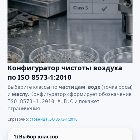
Конфигуратор чистоты воздуха
по ISO 8573‑1:2010
Выберите классы по
частицам
,
воде
(точка росы)
и
маслу
. Конфигуратор сформирует обозначение
и покажет
ISO 8573‑1:2010 A:B:C
ограничения.
Справочно:
страница ISO 8573‑1:2010
.
1) Выбор классов