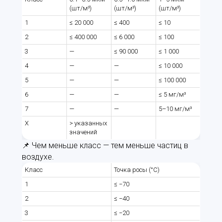
(шт/м³)
(шт/м³)
(шт/м³)
1
≤ 20 000
≤ 400
≤ 10
2
≤ 400 000
≤ 6 000
≤ 100
3
—
≤ 90 000
≤ 1 000
4
—
—
≤ 10 000
5
—
—
≤ 100 000
6
—
—
≤ 5 мг/м³
7
—
—
5–10 мг/м³
X
> указанных
значений
📌 Чем меньше класс — тем меньше частиц в
воздухе.
Класс
Точка росы (°C)
1
≤ −70
2
≤ −40
3
≤ −20