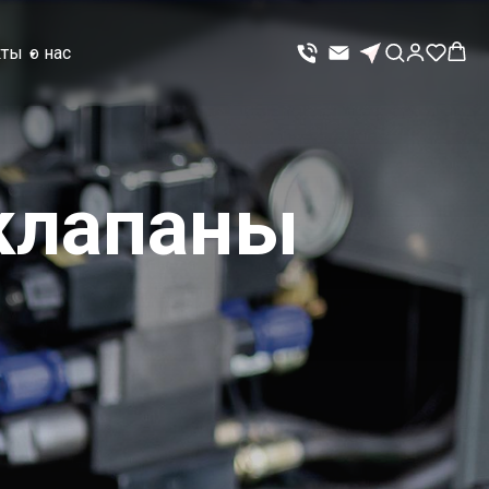
кты
о нас
клапаны