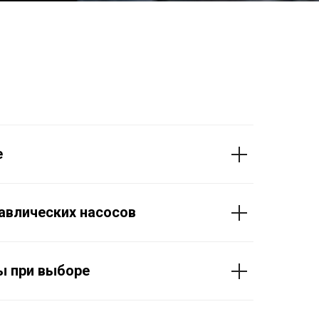
е
авлических насосов
ы при выборе