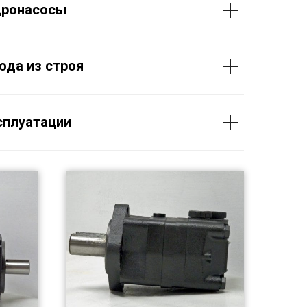
дронасосы
ода из строя
сплуатации