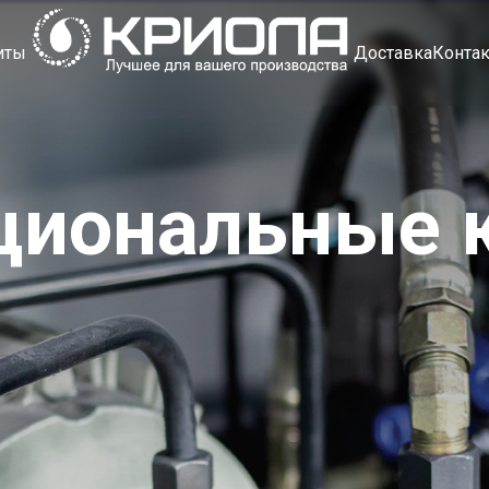
иты
Доставка
Конта
циональные 