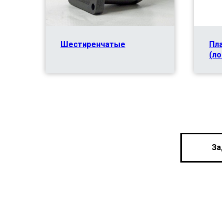
Шестиренчатые
Пл
(л
За